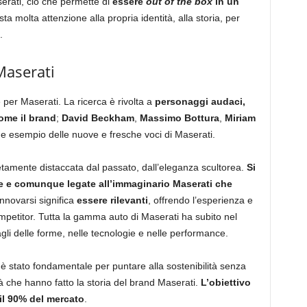
aserati, ciò che permette di
essere
out of the box
in un
ta molta attenzione alla propria identità, alla storia, per
.
Maserati
per Maserati. La ricerca è rivolta a
personaggi audaci,
ome il brand
;
David Beckham
,
Massimo Bottura
,
Miriam
e esempio delle nuove e fresche voci di Maserati.
amente distaccata dal passato, dall’eleganza scultorea.
Si
re e comunque legate all’immaginario Maserati che
Innovarsi significa
essere rilevanti
, offrendo l’esperienza e
 competitor. Tutta la gamma auto di Maserati ha subito nel
gli delle forme, nelle tecnologie e nelle performance.
d
è stato fondamentale per puntare alla sostenibilità senza
 che hanno fatto la storia del brand Maserati.
L’obiettivo
 il 90% del mercato
.