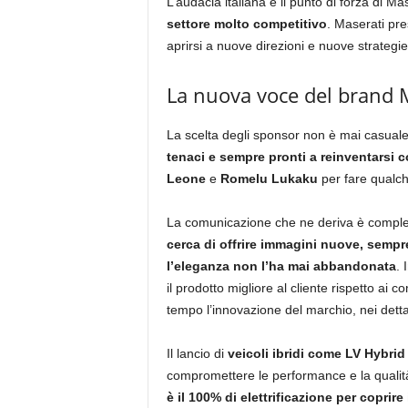
L’audacia italiana è il punto di forza di M
settore molto competitivo
. Maserati pres
aprirsi a nuove direzioni e nuove strategie
La nuova voce del brand 
La scelta degli sponsor non è mai casuale 
tenaci e sempre pronti a reinventarsi c
Leone
e
Romelu Lukaku
per fare qualch
La comunicazione che ne deriva è complet
cerca di offrire immagini nuove, semp
l’eleganza non l’ha mai abbandonata
. 
il prodotto migliore al cliente rispetto ai
tempo l’innovazione del marchio, nei detta
Il lancio di
veicoli ibridi come LV Hybri
compromettere le performance e la qualità
è il 100% di elettrificazione per coprire