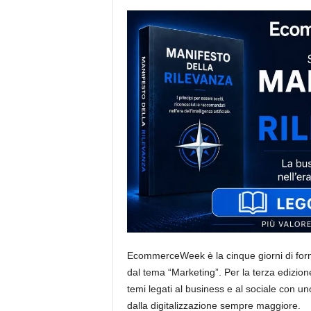
i
s
t
i
d
e
l
l
'
e
-
c
o
m
m
e
r
c
EcommerceWeek è la cinque giorni di forma
e
dal tema “Marketing”. Per la terza edizione è
temi legati al business e al sociale con un
dalla digitalizzazione sempre maggiore.