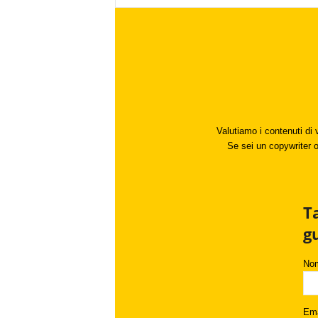
Valutiamo i contenuti di 
Se sei un copywriter o 
T
g
No
Ema