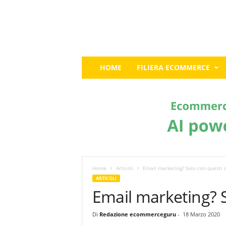
E
HOME
FILIERA ECOMMERCE
c
o
m
m
e
r
c
e
G
u
Home
Articoli
Email marketing? Solo con questi c
r
ARTICOLI
u
Email marketing? S
:
I
Di
Redazione ecommerceguru
-
18 Marzo 2020
l