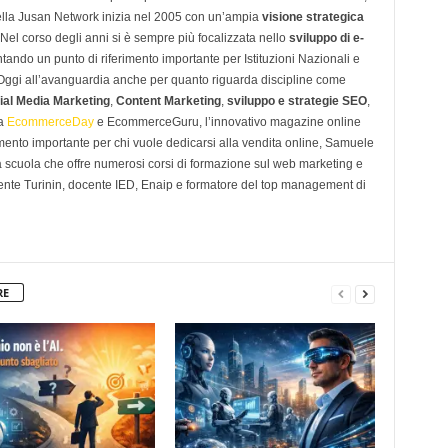
ella Jusan Network inizia nel 2005 con un’ampia
visione strategica
 Nel corso degli anni si è sempre più focalizzata nello
sviluppo di e-
tando un punto di riferimento importante per Istituzioni Nazionali e
. Oggi all’avanguardia anche per quanto riguarda discipline come
ial Media Marketing
,
Content Marketing
,
sviluppo e strategie SEO
,
 a
EcommerceDay
e EcommerceGuru, l’innovativo magazine online
imento importante per chi vuole dedicarsi alla vendita online, Samuele
scuola che offre numerosi corsi di formazione sul web marketing e
ente Turinin, docente IED, Enaip e formatore del top management di
RE