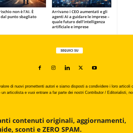
rischio non è l’AI. È
Arrivano i CEO aumentati e gli
 dal punto sbagliato
agenti AI a guidare le imprese –
quale futuro dell’intelligenza
artificiale e imprese
SEGUICI SU
valore di nuovi promettenti autori e siamo disposti a condividere i loro articol
un articolista e vuoi entrare a far parte dei nostri Contributor / Editorialisti, no
anti contenuti originali, aggiornamenti,
uide, sconti e ZERO SPAM.