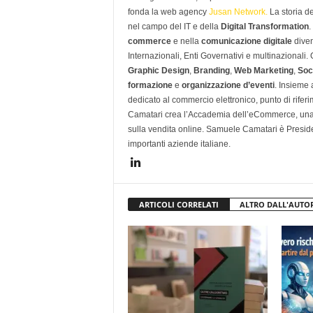
fonda la web agency
Jusan Network.
La storia d
nel campo del IT e della
Digital Transformation
.
commerce
e nella
comunicazione digitale
diven
Internazionali, Enti Governativi e multinazionali
Graphic Design
,
Branding
,
Web Marketing
,
Soc
formazione
e
organizzazione d’eventi
. Insieme
dedicato al commercio elettronico, punto di rifer
Camatari crea l’Accademia dell’eCommerce, una 
sulla vendita online. Samuele Camatari è Presid
importanti aziende italiane.
ARTICOLI CORRELATI
ALTRO DALL'AUTO