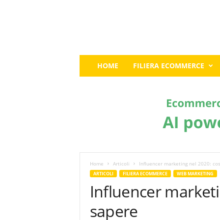
E
HOME
FILIERA ECOMMERCE
c
o
m
m
e
r
c
e
G
u
Home
Articoli
Influencer marketing nel 2020: co
r
ARTICOLI
FILIERA ECOMMERCE
WEB MARKETING
u
Influencer marketi
:
I
sapere
l