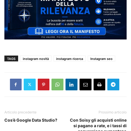
TAGS
instagram novità
instagram ricerca
Instagram seo
Articolo precedente
Prossimo articolo
Cos’è Google Data Studio?
Con Soisy gli acquisti online
si pagano a rate, e i tassi di