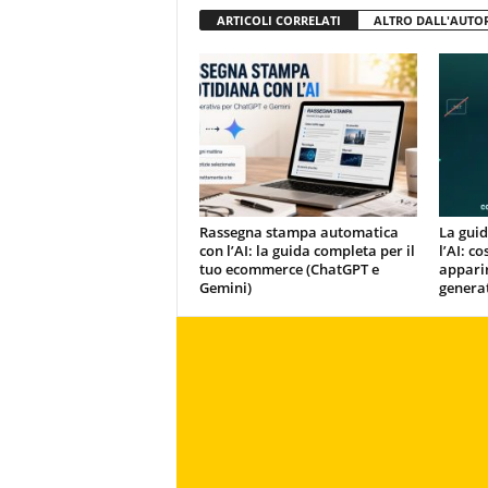
ARTICOLI CORRELATI
ALTRO DALL'AUTO
Rassegna stampa automatica
La guid
con l’AI: la guida completa per il
l’AI: c
tuo ecommerce (ChatGPT e
apparir
Gemini)
genera