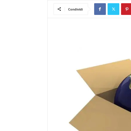
m
a
Condividi
g
a
z
i
n
e
d
e
i
p
r
o
f
e
s
s
i
o
n