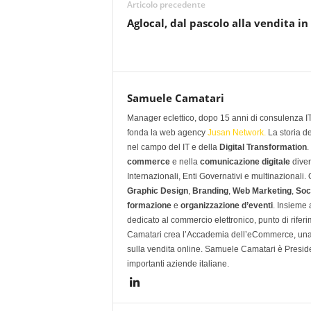
Articolo precedente
Aglocal, dal pascolo alla vendita in
Samuele Camatari
Manager eclettico, dopo 15 anni di consulenza IT i
fonda la web agency
Jusan Network.
La storia d
nel campo del IT e della
Digital Transformation
.
commerce
e nella
comunicazione digitale
diven
Internazionali, Enti Governativi e multinazionali
Graphic Design
,
Branding
,
Web Marketing
,
Soc
formazione
e
organizzazione d’eventi
. Insieme
dedicato al commercio elettronico, punto di rifer
Camatari crea l’Accademia dell’eCommerce, una 
sulla vendita online. Samuele Camatari è Presid
importanti aziende italiane.