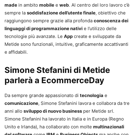
made
in ambito
mobile
e
web
. Al centro del loro lavoro c’è
sempre la
soddisfazione dell’utente finale
, obiettivo che
raggiungono sempre grazie alla profonda
conoscenza dei
linguaggi di programmazione nativi
e l’utilizzo delle
tecnologie più avanzate. Le
App
create e sviluppate da
Metide sono funzionali, intuitive, graficamente accattivanti
e affidabili.
Simone Stefanini di Metide
parlerà a EcommerceDay
Da sempre grande appassionato di
tecnologia
e
comunicazione
, Simone Stefanini lavora e collabora da tre
anni allo
sviluppo di nuovo business
per Metide srl.
Simone Stefanini ha lavorato in Italia e in Europa (Regno
Unito e Irlanda), ha collaborato con molte
multinazionali
del software
come
IBM
e
Business Objects
ma anche con