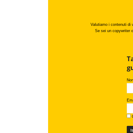
Valutiamo i contenuti di 
Se sei un copywriter o 
T
g
No
Ema
C