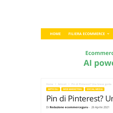
E
HOME
FILIERA ECOMMERCE
c
o
m
m
e
r
c
e
G
u
Home
Articoli
Pin di Pinterest? Una breve guida
r
ARTICOLI
WEB MARKETING
SOCIAL MEDIA
u
Pin di Pinterest? 
:
I
Di
Redazione ecommerceguru
-
26 Aprile 2021
l