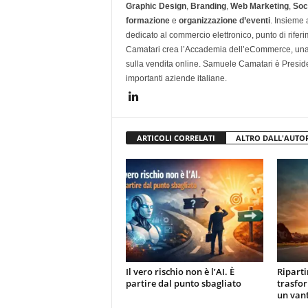
Graphic Design
,
Branding
,
Web Marketing
,
Soc
formazione
e
organizzazione d’eventi
. Insieme
dedicato al commercio elettronico, punto di rifer
Camatari crea l’Accademia dell’eCommerce, una 
sulla vendita online. Samuele Camatari è Presid
importanti aziende italiane.
ARTICOLI CORRELATI
ALTRO DALL'AUTO
Il vero rischio non è l’AI. È
Ripart
partire dal punto sbagliato
trasfor
un van