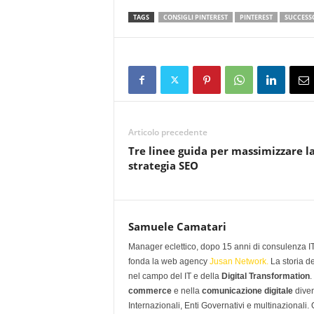
TAGS
CONSIGLI PINTEREST
PINTEREST
SUCCESSO
Articolo precedente
Tre linee guida per massimizzare l
strategia SEO
Samuele Camatari
Manager eclettico, dopo 15 anni di consulenza IT i
fonda la web agency
Jusan Network.
La storia d
nel campo del IT e della
Digital Transformation
.
commerce
e nella
comunicazione digitale
diven
Internazionali, Enti Governativi e multinazionali