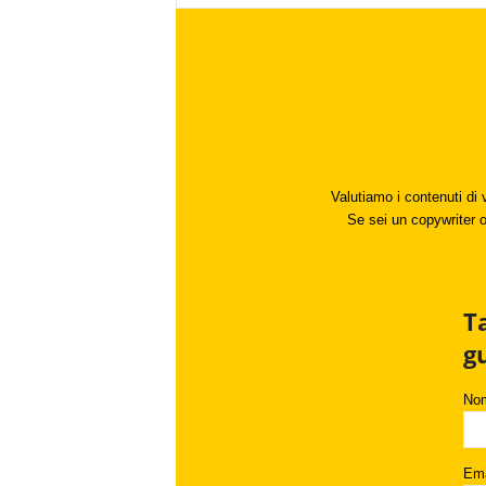
Valutiamo i contenuti di 
Se sei un copywriter o 
T
g
No
Ema