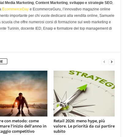
ial Media Marketing
,
Content Marketing
,
sviluppo e strategie SEO
,
 a
EcommerceDay
e EcommerceGuru, l’innovativo magazine online
imento importante per chi vuole dedicarsi alla vendita online, Samuele
scuola che offre numerosi corsi di formazione sul web marketing e
ente Turinin, docente IED, Enaip e formatore del top management di
RE
ire con metodo: come
Retail 2026: meno hype, più
mare l’inizio dell’anno in
valore. Le priorità da cui partire
taggio competitivo
subito