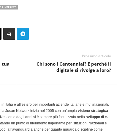
 PINTEREST
Prossimo articolo
a tua
Chi sono i Centennial? E perché il
digitale si rivolge a loro?
n Italia e all’estero per importanti aziende italiane e multinazionali,
ella Jusan Network inizia nel 2005 con un’ampia
visione strategica
 Nel corso degli anni si è sempre più focalizzata nello
sviluppo di e-
tando un punto di riferimento importante per Istituzioni Nazionali e
. Oggi all’avanguardia anche per quanto riguarda discipline come