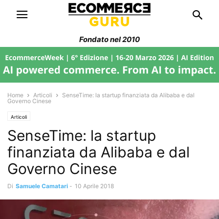
Fondato nel 2010
Home
Articoli
SenseTime: la startup finanziata da Alibaba e dal
Governo Cinese
Articoli
SenseTime: la startup
finanziata da Alibaba e dal
Governo Cinese
Di
Samuele Camatari
-
10 Aprile 2018