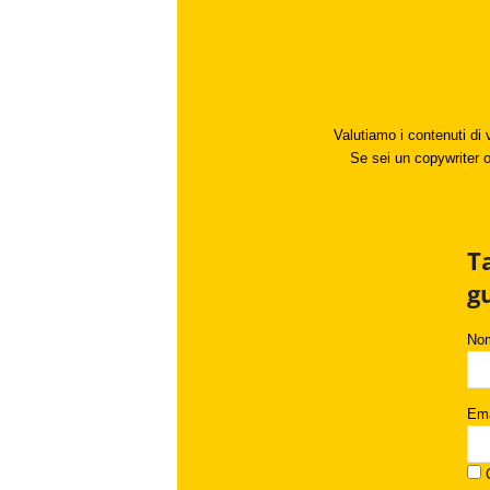
Valutiamo i contenuti di 
Se sei un copywriter o 
T
g
No
Ema
C