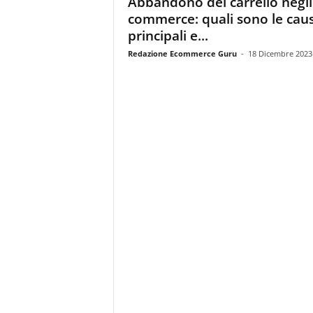
Abbandono del carrello negli
i
commerce: quali sono le cau
s
t
principali e...
i
Redazione Ecommerce Guru
-
18 Dicembre 2023
d
e
l
l
'
e
-
c
o
m
m
e
r
c
e