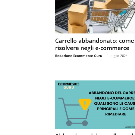
m
a
g
a
z
i
Carrello abbandonato: come
n
risolvere negli e-commerce
e
d
Redazione Ecommerce Guru
-
1 Luglio 2024
e
i
p
r
o
f
e
s
s
i
o
n