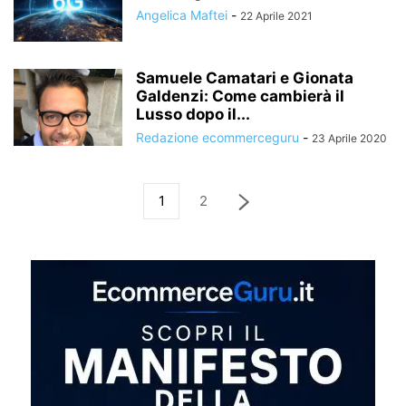
Angelica Maftei
-
22 Aprile 2021
Samuele Camatari e Gionata
Galdenzi: Come cambierà il
Lusso dopo il...
Redazione ecommerceguru
-
23 Aprile 2020
1
2