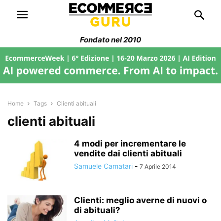
Fondato nel 2010
Home
Tags
Clienti abituali
clienti abituali
4 modi per incrementare le
vendite dai clienti abituali
Samuele Camatari
-
7 Aprile 2014
Clienti: meglio averne di nuovi o
di abituali?