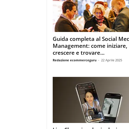
m
a
g
a
z
i
Guida completa al Social Me
n
Management: come iniziare,
e
d
crescere e trovare...
e
Redazione ecommerceguru
-
22 Aprile 2025
i
p
r
o
f
e
s
s
i
o
n