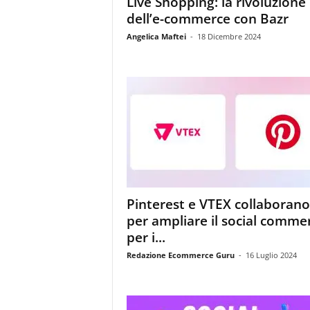
Live Shopping: la rivoluzione
i
dell’e-commerce con Bazr
s
t
Angelica Maftei
-
18 Dicembre 2024
i
d
e
l
l
'
e
-
c
o
m
Pinterest e VTEX collaborano
m
per ampliare il social comme
e
per i...
r
c
Redazione Ecommerce Guru
-
16 Luglio 2024
e