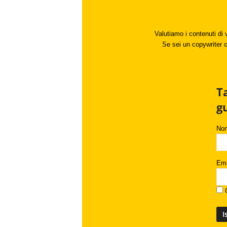
Valutiamo i contenuti di 
Se sei un copywriter o 
T
g
No
Ema
C