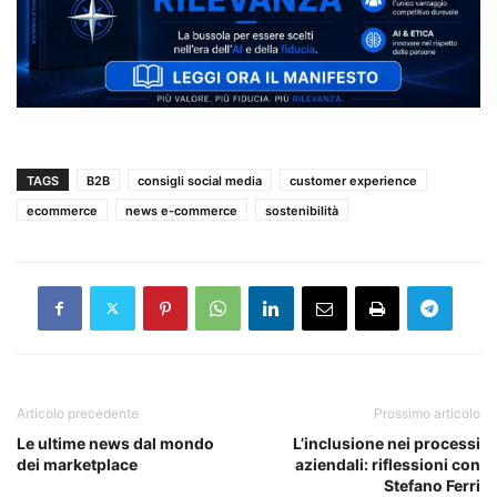
TAGS
B2B
consigli social media
customer experience
ecommerce
news e-commerce
sostenibilità
Articolo precedente
Prossimo articolo
Le ultime news dal mondo
L’inclusione nei processi
dei marketplace
aziendali: riflessioni con
Stefano Ferri