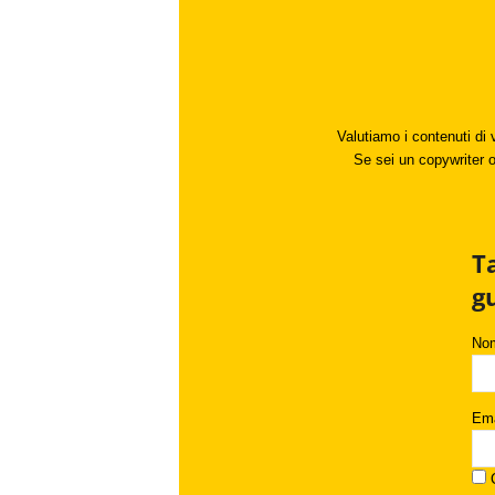
Valutiamo i contenuti di 
Se sei un copywriter o 
T
g
No
Ema
C