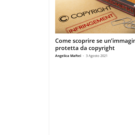
m
a
g
a
z
i
Come scoprire se un’immagi
n
protetta da copyright
e
d
Angelica Maftei
-
3 Agosto 2021
e
i
p
r
o
f
e
s
s
i
o
n