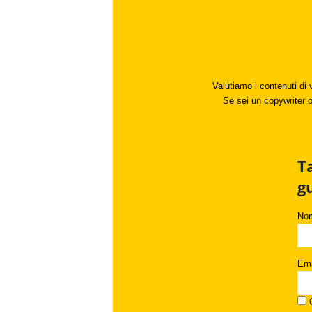
Valutiamo i contenuti di 
Se sei un copywriter o 
T
g
No
Ema
C