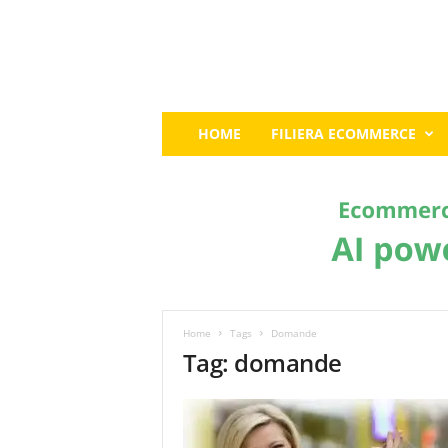
E
HOME
FILIERA ECOMMERCE
c
o
m
m
e
r
c
e
G
u
Home
Tags
Domande
r
Tag: domande
u
:
I
l