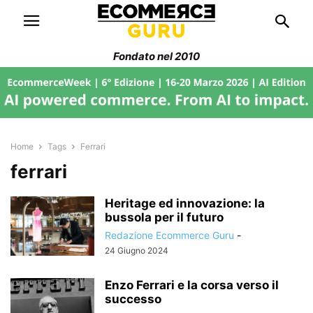
Fondato nel 2010
Home
Tags
Ferrari
ferrari
Heritage ed innovazione: la
bussola per il futuro
Redazione Ecommerce Guru
-
24 Giugno 2024
Enzo Ferrari e la corsa verso il
successo