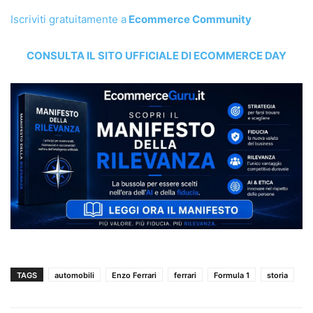
Iscriviti gratuitamente a
Ecommerce Community
CONSULTA IL SITO UFFICIALE DI ECOMMERCE DAY
TAGS
automobili
Enzo Ferrari
ferrari
Formula 1
storia