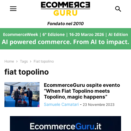
Fondato nel 2010
Home
Tags
Fiat topolino
fiat topolino
EcommerceGuru ospite evento
“When Fiat Topolino meets
Topolino, magic happens”
Samuele Camatari
-
23 Novembre 2023