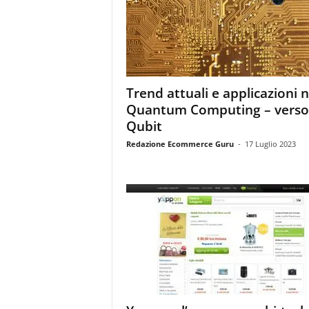
m
a
g
a
z
i
Trend attuali e applicazioni n
n
Quantum Computing – verso 
e
d
Qubit
e
Redazione Ecommerce Guru
-
17 Luglio 2023
i
p
r
o
f
e
s
s
i
o
n