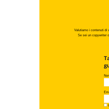
Valutiamo i contenuti di 
Se sei un copywriter o 
T
g
No
Ema
C