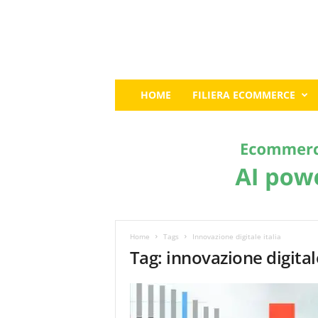
E
HOME
FILIERA ECOMMERCE
c
o
m
m
e
r
c
e
G
u
Home
Tags
Innovazione digitale italia
r
Tag: innovazione digitale
u
:
I
l