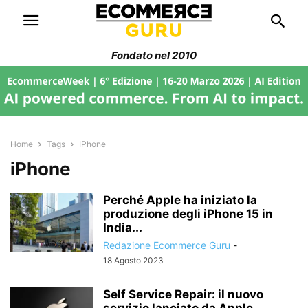
Fondato nel 2010
Home
Tags
IPhone
iPhone
Perché Apple ha iniziato la
produzione degli iPhone 15 in
India...
Redazione Ecommerce Guru
-
18 Agosto 2023
Self Service Repair: il nuovo
servizio lanciato da Apple