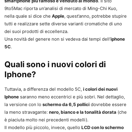
smartphone
più famoso e venduto al mondo
. Il sito
9to5Mac riporta un’analisi di mercato di Ming-Chi Kuo,
nella quale si dice che
Apple
, quest’anno, potrebbe stupire
tutti e realizzare sette diverse varianti cromatiche di uno
dei suoi prodotti di eccellenza.
Una novità del genere non si vedeva dai tempi dell’
iphone
5C
.
Quali sono i nuovi colori di
Iphone?
Tuttavia, a differenza del modello 5C,
i colori dei nuovi
Iphone
saranno meno eccentrici e più sobri. Nel dettaglio,
la versione con lo
schermo da 6,5 pollici
dovrebbe essere
la meno stravagante:
nero, bianco e la tonalità dorata
(che
è piaciuta molto nei precedenti modelli).
Il modello più piccolo, invece, quello
LCD con lo schermo