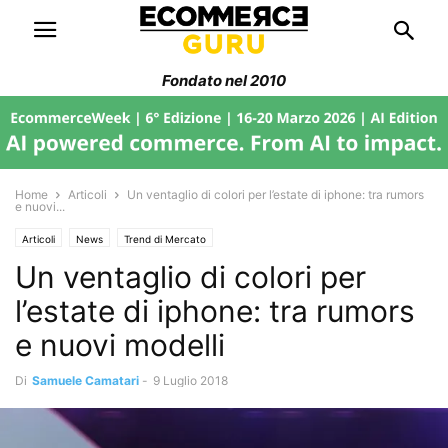
Fondato nel 2010
Home
Articoli
Un ventaglio di colori per l’estate di iphone: tra rumors
e nuovi...
Articoli
News
Trend di Mercato
Un ventaglio di colori per
l’estate di iphone: tra rumors
e nuovi modelli
Di
Samuele Camatari
-
9 Luglio 2018