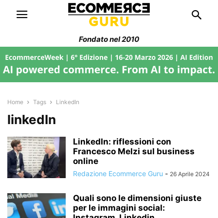
Fondato nel 2010
Home
Tags
LinkedIn
linkedIn
LinkedIn: riflessioni con
Francesco Melzi sul business
online
Redazione Ecommerce Guru
-
26 Aprile 2024
Quali sono le dimensioni giuste
per le immagini social:
Instagram, Linkedin,...