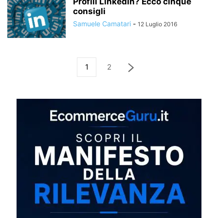
Profili LinkedIn? Ecco cinque
consigli
Samuele Camatari
-
12 Luglio 2016
1
2