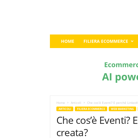
E
HOME
FILIERA ECOMMERCE
c
o
m
m
e
r
c
e
G
u
Home
Articoli
Che cos’è Eventi? E perché LinkedI
r
ARTICOLI
FILIERA ECOMMERCE
WEB MARKETING
u
Che cos’è Eventi? 
:
I
creata?
l