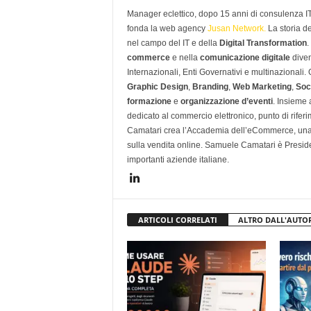
Manager eclettico, dopo 15 anni di consulenza IT i
fonda la web agency
Jusan Network.
La storia d
nel campo del IT e della
Digital Transformation
.
commerce
e nella
comunicazione digitale
diven
Internazionali, Enti Governativi e multinazionali
Graphic Design
,
Branding
,
Web Marketing
,
Soc
formazione
e
organizzazione d’eventi
. Insieme
dedicato al commercio elettronico, punto di rifer
Camatari crea l’Accademia dell’eCommerce, una 
sulla vendita online. Samuele Camatari è Presid
importanti aziende italiane.
ARTICOLI CORRELATI
ALTRO DALL'AUTO