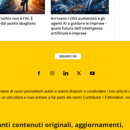
rischio non è l’AI. È
Arrivano i CEO aumentati e gli
 dal punto sbagliato
agenti AI a guidare le imprese –
quale futuro dell’intelligenza
artificiale e imprese
SEGUICI SU
valore di nuovi promettenti autori e siamo disposti a condividere i loro articol
un articolista e vuoi entrare a far parte dei nostri Contributor / Editorialisti, no
anti contenuti originali, aggiornamenti,