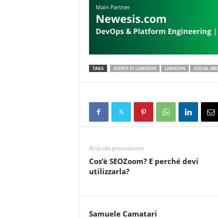
TAGS
EVENTI DI LINKEDIN
LINKEDIN
SOCIAL ME
Articolo precedente
Cos’è SEOZoom? E perché devi
utilizzarla?
Samuele Camatari