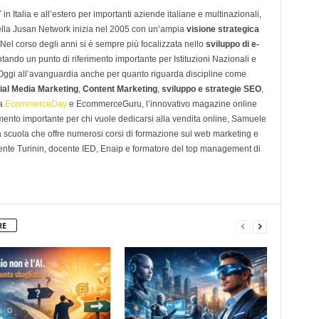
n Italia e all’estero per importanti aziende italiane e multinazionali,
ella Jusan Network inizia nel 2005 con un’ampia
visione strategica
 Nel corso degli anni si è sempre più focalizzata nello
sviluppo di e-
tando un punto di riferimento importante per Istituzioni Nazionali e
. Oggi all’avanguardia anche per quanto riguarda discipline come
ial Media Marketing
,
Content Marketing
,
sviluppo e strategie SEO
,
 a
EcommerceDay
e EcommerceGuru, l’innovativo magazine online
imento importante per chi vuole dedicarsi alla vendita online, Samuele
scuola che offre numerosi corsi di formazione sul web marketing e
ente Turinin, docente IED, Enaip e formatore del top management di
RE