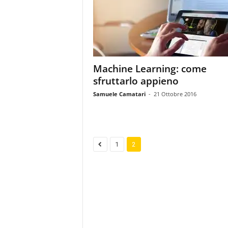
m
a
g
a
z
i
Machine Learning: come
n
sfruttarlo appieno
e
d
Samuele Camatari
-
21 Ottobre 2016
e
i
p
r
o
1
2
f
e
s
s
i
o
n