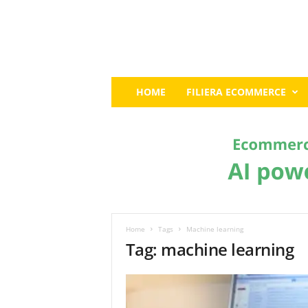
E
HOME
FILIERA ECOMMERCE
c
o
m
m
e
r
c
e
G
u
Home
Tags
Machine learning
r
Tag: machine learning
u
:
I
l