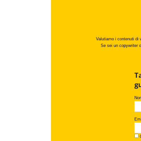
Valutiamo i contenuti di 
Se sei un copywriter o 
T
g
No
Ema
C