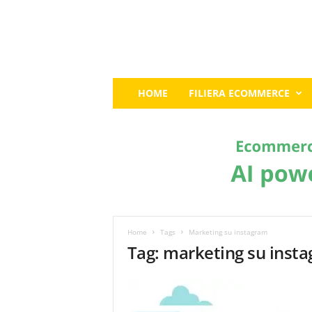
E
HOME
FILIERA ECOMMERCE
c
o
m
m
e
r
c
e
G
u
Home
Tags
Marketing su instagram
r
Tag: marketing su inst
u
:
I
l