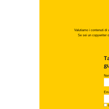
Valutiamo i contenuti di 
Se sei un copywriter o 
T
g
No
Ema
C