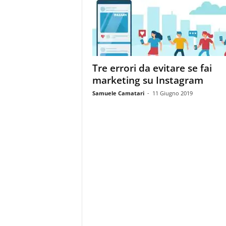
m
a
g
a
z
i
Tre errori da evitare se fai
n
marketing su Instagram
e
d
Samuele Camatari
-
11 Giugno 2019
e
i
p
r
o
f
e
s
s
i
o
n