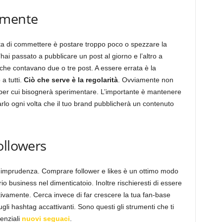
amente
pita di commettere è postare troppo poco o spezzare la
hai passato a pubblicare un post al giorno e l’altro a
i che contavano due o tre post. A essere errata è la
a tutti.
Ciò che serve è la regolarità
. Ovviamente non
e per cui bisognerà sperimentare. L’importante è mantenere
rarlo ogni volta che il tuo brand pubblicherà un contenuto
ollowers
 imprudenza. Comprare follower e likes è un ottimo modo
prio business nel dimenticatoio. Inoltre rischieresti di essere
tivamente. Cerca invece di far crescere la tua fan-base
li hashtag accattivanti. Sono questi gli strumenti che ti
enziali
nuovi seguaci
.