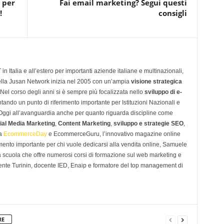
 per
Fai email marketing? Segui questi
!
consigli
n Italia e all’estero per importanti aziende italiane e multinazionali,
ella Jusan Network inizia nel 2005 con un’ampia
visione strategica
 Nel corso degli anni si è sempre più focalizzata nello
sviluppo di e-
tando un punto di riferimento importante per Istituzioni Nazionali e
. Oggi all’avanguardia anche per quanto riguarda discipline come
ial Media Marketing
,
Content Marketing
,
sviluppo e strategie SEO
,
 a
EcommerceDay
e EcommerceGuru, l’innovativo magazine online
imento importante per chi vuole dedicarsi alla vendita online, Samuele
scuola che offre numerosi corsi di formazione sul web marketing e
ente Turinin, docente IED, Enaip e formatore del top management di
RE