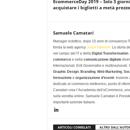
EcommerceDay 2019 – Solo 3 giorni
acquistare i biglietti a metà prezzo
Samuele Camatari
Manager eclettico, dopo 15 anni di consulenza IT i
fonda la web agency
Jusan Network.
La storia d
nel campo del IT e della
Digital Transformation
.
commerce
e nella
comunicazione digitale
diven
Internazionali, Enti Governativi e multinazionali
Graphic Design
,
Branding
,
Web Marketing
,
Soc
formazione
e
organizzazione d’eventi
. Insieme
dedicato al commercio elettronico, punto di rifer
Camatari crea l’Accademia dell’eCommerce, una 
sulla vendita online. Samuele Camatari è Presid
importanti aziende italiane.
ARTICOLI CORRELATI
ALTRO DALL'AUTO