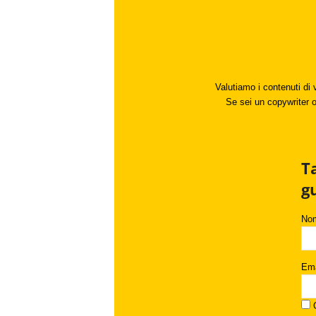
Valutiamo i contenuti di 
Se sei un copywriter o 
T
g
No
Ema
C