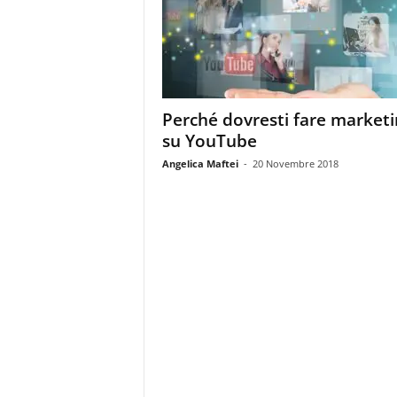
m
a
g
a
z
i
Perché dovresti fare market
n
su YouTube
e
d
Angelica Maftei
-
20 Novembre 2018
e
i
p
r
o
f
e
s
s
i
o
n