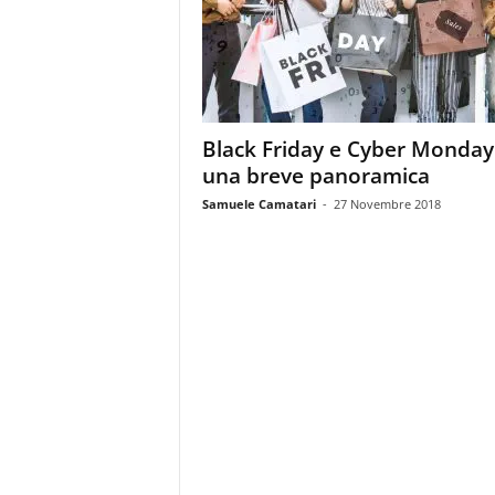
m
a
g
a
z
i
Black Friday e Cyber Monday
n
una breve panoramica
e
d
Samuele Camatari
-
27 Novembre 2018
e
i
p
r
o
f
e
s
s
i
o
n