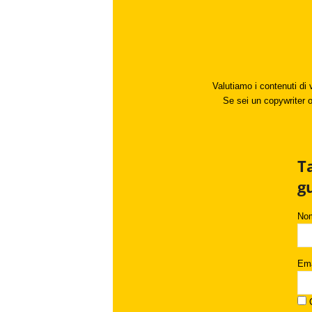
Valutiamo i contenuti di 
Se sei un copywriter o 
T
g
No
Ema
C