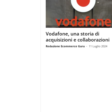
m
a
g
a
z
i
Vodafone, una storia di
n
acquisizioni e collaborazioni
e
d
Redazione Ecommerce Guru
-
11 Luglio 2024
e
i
p
r
o
f
e
s
s
i
o
n