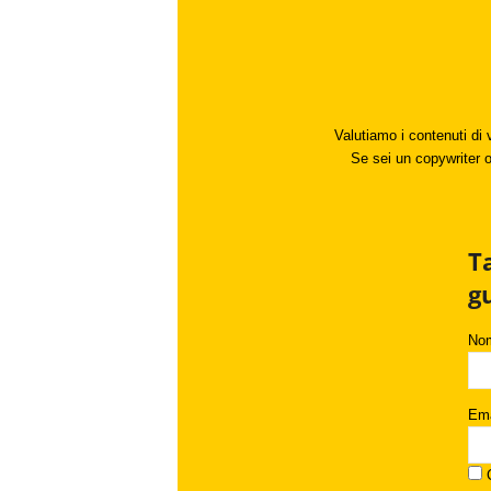
Valutiamo i contenuti di 
Se sei un copywriter o 
T
g
No
Ema
C