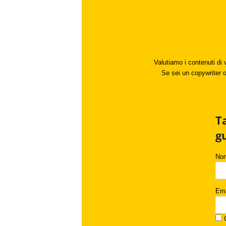
Valutiamo i contenuti di 
Se sei un copywriter o 
T
g
No
Ema
C