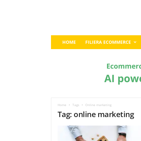
E
HOME
FILIERA ECOMMERCE
c
o
m
m
e
r
c
e
G
u
Home
Tags
Online marketing
r
Tag: online marketing
u
:
I
l