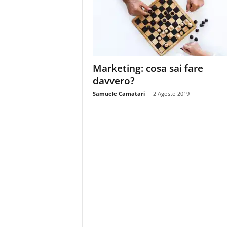
m
a
g
a
z
i
Marketing: cosa sai fare
n
davvero?
e
d
Samuele Camatari
-
2 Agosto 2019
e
i
p
r
o
f
e
s
s
i
o
n