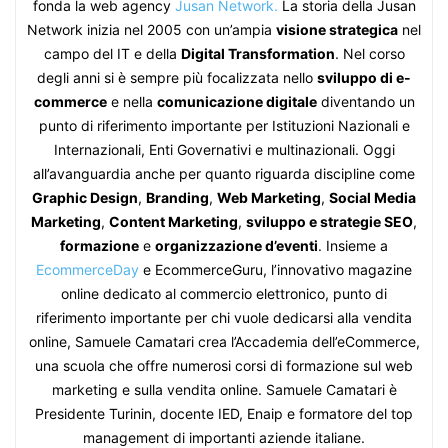
fonda la web agency
Jusan Network.
La storia della Jusan
Network inizia nel 2005 con un’ampia
visione strategica
nel
campo del IT e della
Digital Transformation
. Nel corso
degli anni si è sempre più focalizzata nello
sviluppo di e-
commerce
e nella
comunicazione digitale
diventando un
punto di riferimento importante per Istituzioni Nazionali e
Internazionali, Enti Governativi e multinazionali. Oggi
all’avanguardia anche per quanto riguarda discipline come
Graphic Design
,
Branding
,
Web Marketing
,
Social Media
Marketing
,
Content Marketing
,
sviluppo e strategie SEO
,
formazione
e
organizzazione d’eventi
. Insieme a
EcommerceDay
e EcommerceGuru, l’innovativo magazine
online dedicato al commercio elettronico, punto di
riferimento importante per chi vuole dedicarsi alla vendita
online, Samuele Camatari crea l’Accademia dell’eCommerce,
una scuola che offre numerosi corsi di formazione sul web
marketing e sulla vendita online. Samuele Camatari è
Presidente Turinin, docente IED, Enaip e formatore del top
management di importanti aziende italiane.