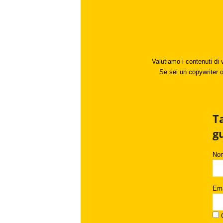
Valutiamo i contenuti di 
Se sei un copywriter o 
T
g
No
Ema
C