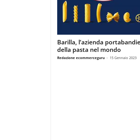
m
a
g
a
z
i
Barilla, l’azienda portabandi
n
della pasta nel mondo
e
d
Redazione ecommerceguru
-
15 Gennaio 2023
e
i
p
r
o
f
e
s
s
i
o
n