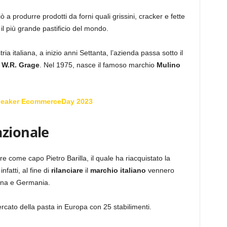
 a produrre prodotti da forni quali grissini, cracker e fette
 il più grande pastificio del mondo.
ria italiana, a inizio anni Settanta, l’azienda passa sotto il
e
W.R. Grage
. Nel 1975, nasce il famoso marchio
Mulino
peaker EcommerceDay 2023
azionale
e come capo Pietro Barilla, il quale ha riacquistato la
fatti, al fine di
rilanciare
il
marchio italiano
vennero
gna e Germania.
rcato della pasta in Europa con 25 stabilimenti.