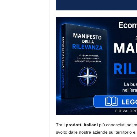
i
s
t
i
d
e
l
l
'
e
-
c
o
m
m
e
r
c
e
Tra i
prodotti italiani
più conosciuti nel 
svolto dalle nostre aziende sul territorio e o