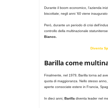
Durante il boom economico, l’azienda iniziò
biscottate; negli anni ’60 viene inaugurato
Però, durante un periodo di crisi dell’indust
controllo della multinazionale statunitens
Bianco.
Diventa S
Barilla come multin
Finalmente, nel 1979, Barilla torna ad aver
quota di maggioranza. Nello stesso anno, in
aperte consociate estere in Francia, Spa
In dieci anni,
Barilla
diventa leader nel me