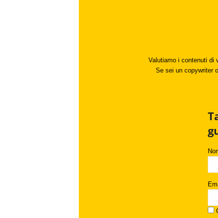
Valutiamo i contenuti di 
Se sei un copywriter o 
T
g
No
Ema
C