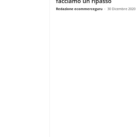
facciamo un ripasso
i
s
Redazione ecommerceguru
-
30 Dicembre 2020
t
i
d
e
l
l
'
e
-
c
o
m
m
e
r
c
e