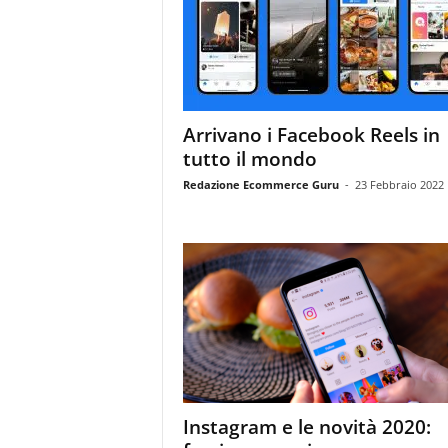
m
a
g
a
z
i
Arrivano i Facebook Reels in
n
tutto il mondo
e
d
Redazione Ecommerce Guru
-
23 Febbraio 2022
e
i
p
r
o
f
e
s
s
i
o
Instagram e le novità 2020:
n