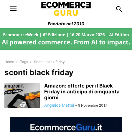
Fondato nel 2010
Home
Tags
Sconti black friday
sconti black friday
Amazon: offerte per il Black
Friday in anticipo di cinquanta
giorni
Angelica Maftei
-
9 Novembre 2017