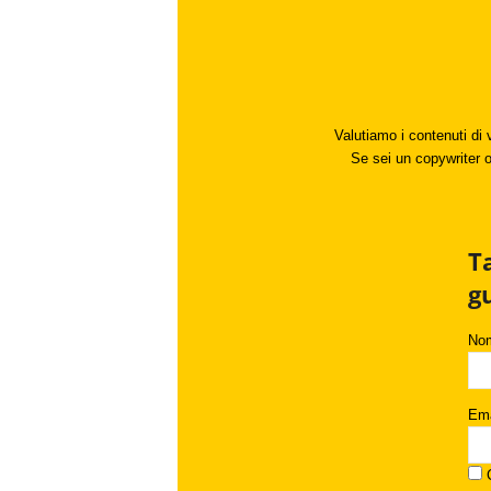
Valutiamo i contenuti di 
Se sei un copywriter o 
T
g
No
Ema
C