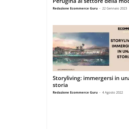
Perugina al settore della mo
i
s
Redazione Ecommerce Guru
-
22 Gennaio 2023
t
i
d
e
l
l
'
e
-
c
o
Storyliving: immergersi in un
m
storia
m
e
Redazione Ecommerce Guru
-
4 Agosto 2022
r
c
e