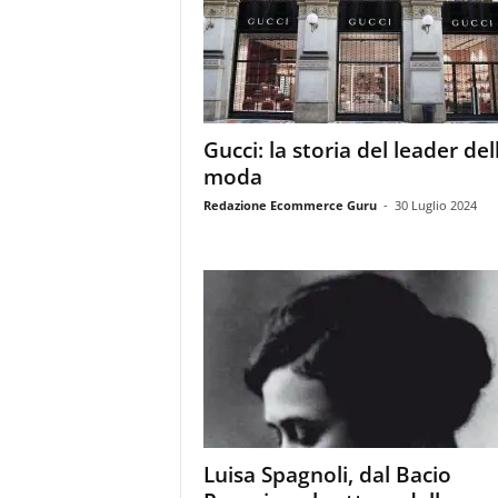
m
a
g
a
z
i
Gucci: la storia del leader del
n
moda
e
d
Redazione Ecommerce Guru
-
30 Luglio 2024
e
i
p
r
o
f
e
s
s
i
o
Luisa Spagnoli, dal Bacio
n