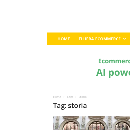
E
HOME
FILIERA ECOMMERCE
c
o
m
m
e
r
c
e
G
u
Home
Tags
Storia
r
Tag: storia
u
:
I
l