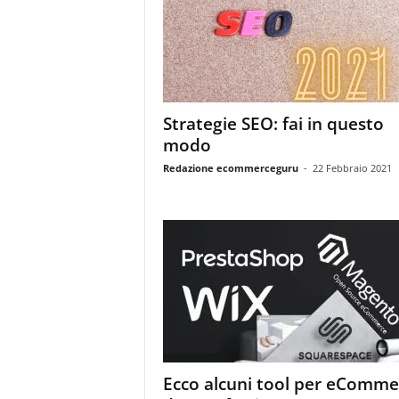
Strategie SEO: fai in questo
modo
Redazione ecommerceguru
-
22 Febbraio 2021
Ecco alcuni tool per eComme