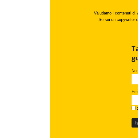
Valutiamo i contenuti di 
Se sei un copywriter o 
T
g
No
Ema
C