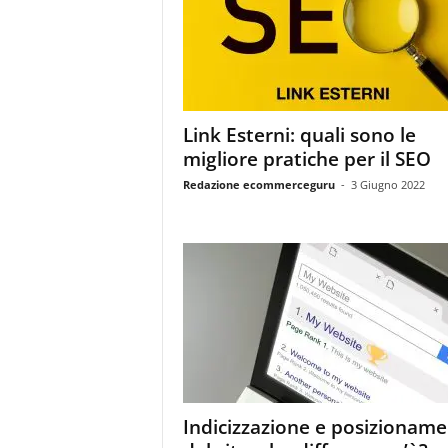
m
a
g
a
z
i
Link Esterni: quali sono le
n
migliore pratiche per il SEO
e
d
Redazione ecommerceguru
-
3 Giugno 2022
e
i
p
r
o
f
e
s
s
i
o
Indicizzazione e posizionam
n