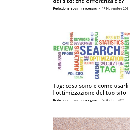
del sito: che differenza c’è?
i
s
Redazione ecommerceguru
-
17 Novembre 2021
t
i
d
e
l
l
'
e
-
c
o
m
Tag: cosa sono e come usarli
m
l’ottimizzazione del tuo sito
e
r
Redazione ecommerceguru
-
6 Ottobre 2021
c
e