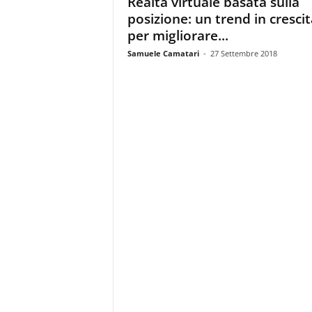
Realtà virtuale basata sulla
i
posizione: un trend in crescit
s
t
per migliorare...
i
Samuele Camatari
-
27 Settembre 2018
d
e
l
l
'
e
-
c
o
m
m
e
r
c
e