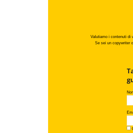
Valutiamo i contenuti di 
Se sei un copywriter o 
T
g
No
Ema
C