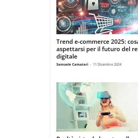
m
a
g
a
z
i
Trend e-commerce 2025: cos
n
aspettarsi per il futuro del re
e
d
digitale
e
Samuele Camatari
-
11 Dicembre 2024
i
p
r
o
f
e
s
s
i
o
n