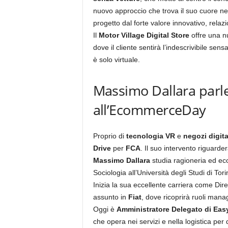
nuovo approccio che trova il suo cuore ne
progetto dal forte valore innovativo, relaz
Il
Motor Village Digital Store
offre una n
dove il cliente sentirà l’indescrivibile sens
è solo virtuale.
Massimo Dallara parler
all’EcommerceDay
Proprio di
tecnologia VR
e
negozi digita
Drive
per
FCA
. Il suo intervento riguard
Massimo Dallara
studia ragioneria ed eco
Sociologia all’Università degli Studi di To
Inizia la sua eccellente carriera come Di
assunto in
Fiat
, dove ricoprirà ruoli manage
Oggi è
Amministratore Delegato di Easy
che opera nei servizi e nella logistica per