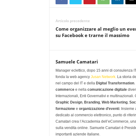
Articolo precedente
Come organizzare al meglio un eve
su Facebook e trarne il massimo
Samuele Camatari
Manager eclettico, dopo 15 anni di consulenza IT i
fonda la web agency
Jusan Network.
La storia d
nel campo del IT e della
Digital Transformation
.
commerce
e nella
comunicazione digitale
diven
Internazionali, Enti Governativi e multinazionali
Graphic Design
,
Branding
,
Web Marketing
,
Soc
formazione
e
organizzazione d’eventi
. Insieme
dedicato al commercio elettronico, punto di rifer
Camatari crea l’Accademia dell’eCommerce, una 
sulla vendita online. Samuele Camatari è Presid
importanti aziende italiane.