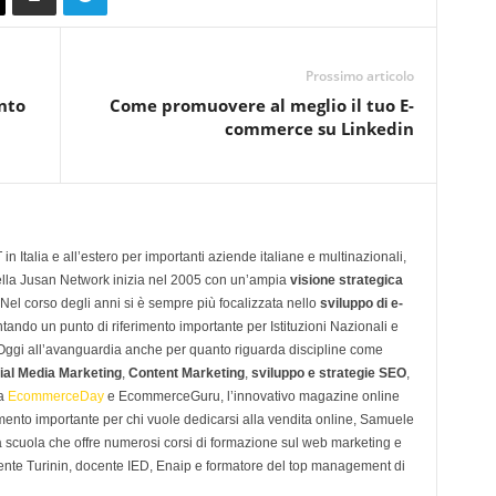
Prossimo articolo
nto
Come promuovere al meglio il tuo E-
commerce su Linkedin
n Italia e all’estero per importanti aziende italiane e multinazionali,
ella Jusan Network inizia nel 2005 con un’ampia
visione strategica
 Nel corso degli anni si è sempre più focalizzata nello
sviluppo di e-
tando un punto di riferimento importante per Istituzioni Nazionali e
. Oggi all’avanguardia anche per quanto riguarda discipline come
ial Media Marketing
,
Content Marketing
,
sviluppo e strategie SEO
,
 a
EcommerceDay
e EcommerceGuru, l’innovativo magazine online
imento importante per chi vuole dedicarsi alla vendita online, Samuele
scuola che offre numerosi corsi di formazione sul web marketing e
ente Turinin, docente IED, Enaip e formatore del top management di