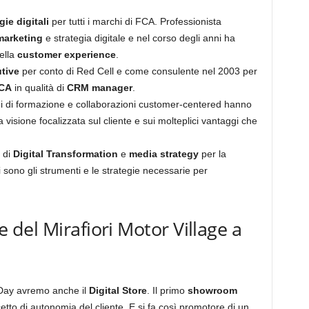
gie digitali
per tutti i marchi di FCA. Professionista
marketing
e strategia digitale e nel corso degli anni ha
ella
customer experience
.
tive
per conto di Red Cell e come consulente nel 2003 per
CA
in qualità di
CRM manager
.
 di formazione e collaborazioni customer-centered hanno
 visione focalizzata sul cliente e sui molteplici vantaggi che
 di
Digital Transformation
e
media strategy
per la
li sono gli strumenti e le strategie necessarie per
re del Mirafiori Motor Village a
Day avremo anche il
Digital Store
. Il primo
showroom
cetto di autonomia del cliente. E si fa così promotore di un