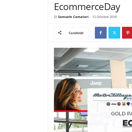
EcommerceDay
m
a
g
Di
Samuele Camatari
-
12 Ottobre 2018
a
z
Condividi
i
n
e
d
e
i
p
r
o
f
e
s
s
i
o
n