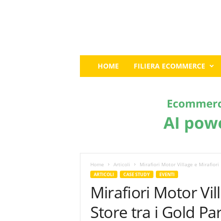
E
HOME
FILIERA ECOMMERCE
c
o
m
m
e
r
c
e
G
u
Home
Articoli
Mirafiori Motor Village e Mirafiori D
r
ARTICOLI
CASE STUDY
EVENTI
u
Mirafiori Motor Vill
:
I
Store tra i Gold Par
l