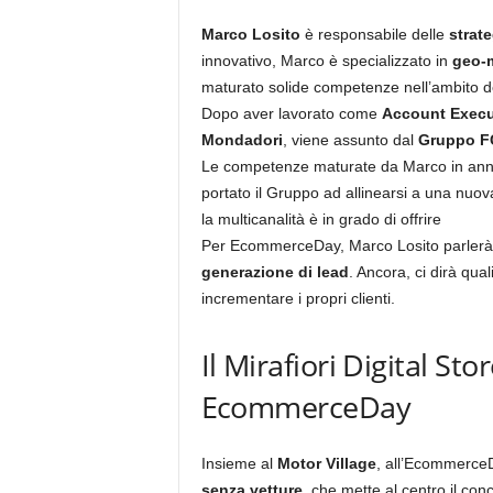
Marco Losito
è responsabile delle
strate
innovativo, Marco è specializzato in
geo-
maturato solide competenze nell’ambito d
Dopo aver lavorato come
Account Execu
Mondadori
, viene assunto dal
Gruppo F
Le competenze maturate da Marco in anni
portato il Gruppo ad allinearsi a una nuova
la multicanalità è in grado di offrire
Per EcommerceDay, Marco Losito parlerà
generazione di lead
. Ancora, ci dirà qua
incrementare i propri clienti.
Il Mirafiori Digital Sto
EcommerceDay
Insieme al
Motor Village
, all’Ecommerce
senza vetture
, che mette al centro il con