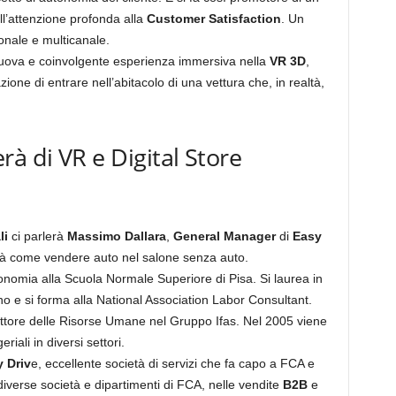
ll’attenzione profonda alla
Customer Satisfaction
. Un
ionale e multicanale.
uova e coinvolgente esperienza immersiva nella
VR 3D
,
azione di entrare nell’abitacolo di una vettura che, in realtà,
à di VR e Digital Store
li
ci parlerà
Massimo Dallara
,
General Manager
di
Easy
erà come vendere auto nel salone senza auto.
nomia alla Scuola Normale Superiore di Pisa. Si laurea in
rino e si forma alla National Association Labor Consultant.
rettore delle Risorse Umane nel Gruppo Ifas. Nel 2005 viene
riali in diversi settori.
 Driv
e, eccellente società di servizi che fa capo a FCA e
 diverse società e dipartimenti di FCA, nelle vendite
B2B
e