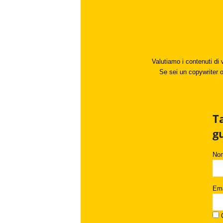
Valutiamo i contenuti di 
Se sei un copywriter o 
T
g
No
Ema
C