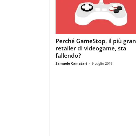
m
a
g
a
z
i
Perché GameStop, il più gra
n
retailer di videogame, sta
e
d
fallendo?
e
Samuele Camatari
-
9 Luglio 2019
i
p
r
o
f
e
s
s
i
o
n