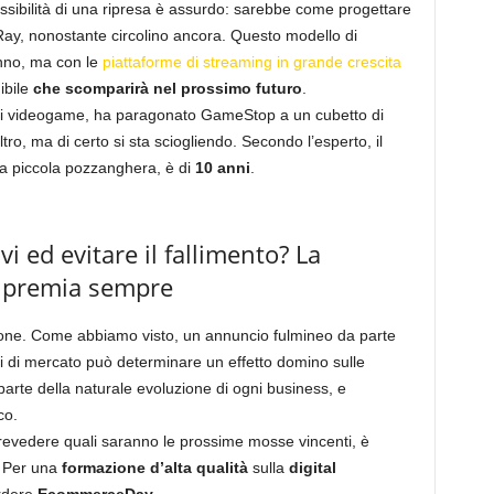
ossibilità di una ripresa è assurdo: sarebbe come progettare
u-Ray, nonostante circolino ancora. Questo modello di
nno, ma con le
piattaforme di streaming in grande crescita
ibile
che scomparirà nel prossimo futuro
.
dei videogame, ha paragonato GameStop a un cubetto di
ro, ma di certo si sta sciogliendo. Secondo l’esperto, il
na piccola pozzanghera, è di
10 anni
.
i ed evitare il fallimento? La
e premia sempre
ione. Come abbiamo visto, un annuncio fulmineo da parte
si di mercato può determinare un effetto domino sulle
arte della naturale evoluzione di ogni business, e
oco.
prevedere quali saranno le prossime mosse vincenti, è
. Per una
formazione d’alta qualità
sulla
digital