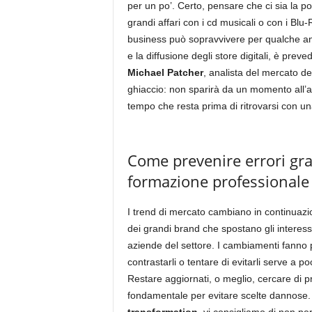
per un po’. Certo, pensare che ci sia la p
grandi affari con i cd musicali o con i Bl
business può sopravvivere per qualche a
e la diffusione degli store digitali, è preved
Michael Patcher
, analista del mercato 
ghiaccio: non sparirà da un momento all’alt
tempo che resta prima di ritrovarsi con u
Come prevenire errori grav
formazione professional
I trend di mercato cambiano in continuaz
dei grandi brand che spostano gli interes
aziende del settore. I cambiamenti fanno p
contrastarli o tentare di evitarli serve a p
Restare aggiornati, o meglio, cercare di 
fondamentale per evitare scelte dannose