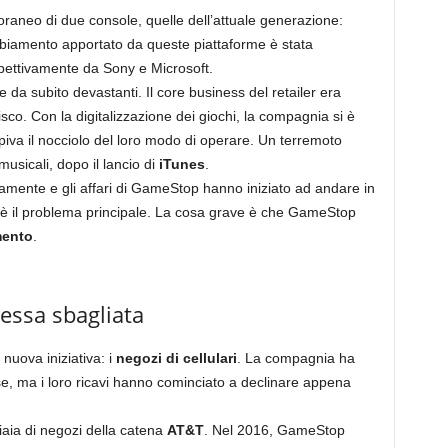
oraneo di due console, quelle dell’attuale generazione:
mbiamento apportato da queste piattaforme è stata
 rispettivamente da Sony e Microsoft.
 subito devastanti. Il core business del retailer era
co. Con la digitalizzazione dei giochi, la compagnia si è
piva il nocciolo del loro modo di operare. Un terremoto
musicali, dopo il lancio di
iTunes
.
damente e gli affari di GameStop hanno iniziato ad andare in
 è il problema principale. La cosa grave è che GameStop
mento
.
essa sbagliata
uova iniziativa: i
negozi di cellulari
. La compagnia ha
e, ma i loro ricavi hanno cominciato a declinare appena
liaia di negozi della catena
AT&T
. Nel 2016, GameStop