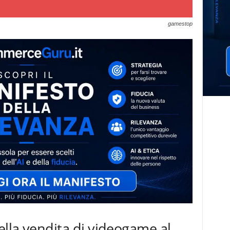
gamestop
lla vendita di videogame al