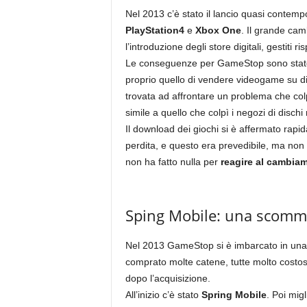
Nel 2013 c’è stato il lancio quasi contemp
PlayStation4
e
Xbox One
. Il grande ca
l’introduzione degli store digitali, gestiti
Le conseguenze per GameStop sono state da
proprio quello di vendere videogame su dis
trovata ad affrontare un problema che col
simile a quello che colpì i negozi di dischi 
Il download dei giochi si è affermato rapi
perdita, e questo era prevedibile, ma non
non ha fatto nulla per
reagire al cambia
Sping Mobile: una scomm
Nel 2013 GameStop si è imbarcato in una n
comprato molte catene, tutte molto costos
dopo l’acquisizione.
All’inizio c’è stato
Spring Mobile
. Poi mig