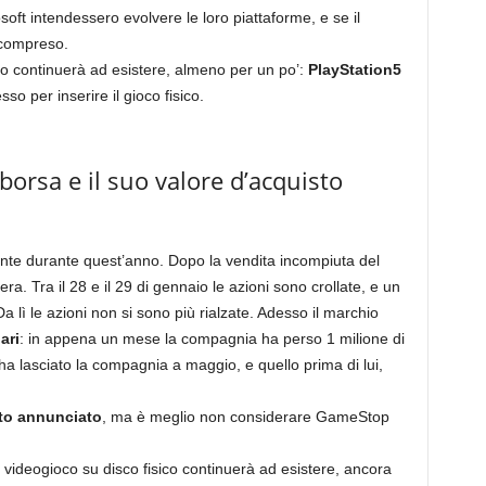
ft intendessero evolvere le loro piattaforme, e se il
 compreso.
o continuerà ad esistere, almeno per un po’:
PlayStation5
so per inserire il gioco fisico.
orsa e il suo valore d’acquisto
nte durante quest’anno. Dopo la vendita incompiuta del
a. Tra il 28 e il 29 di gennaio le azioni sono crollate, e un
a lì le azioni non si sono più rialzate. Adesso il marchio
ari
: in appena un mese la compagnia ha perso 1 milione di
a lasciato la compagnia a maggio, e quello prima di lui,
nto annunciato
, ma è meglio non considerare GameStop
l videogioco su disco fisico continuerà ad esistere, ancora