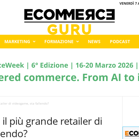
VENERDÌ 7 
MARKETING
FORMAZIONE
NEWS
PODCAST
ailer di videogame, sta fallendo?
l più grande retailer di
lendo?