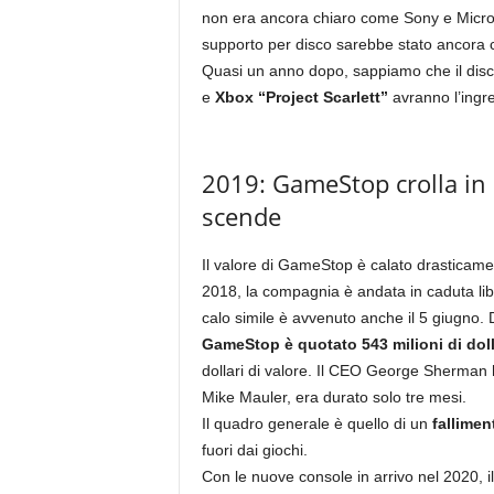
non era ancora chiaro come Sony e Microso
supporto per disco sarebbe stato ancora
Quasi un anno dopo, sappiamo che il disc
e
Xbox “Project Scarlett”
avranno l’ingres
2019: GameStop crolla in b
scende
Il valore di GameStop è calato drasticame
2018, la compagnia è andata in caduta liber
calo simile è avvenuto anche il 5 giugno. D
GameStop è quotato 543 milioni di doll
dollari di valore. Il CEO George Sherman h
Mike Mauler, era durato solo tre mesi.
Il quadro generale è quello di un
fallime
fuori dai giochi.
Con le nuove console in arrivo nel 2020, i