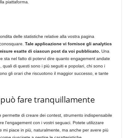
lla piattaforma.
ndita delle statistiche relative alla vostra pagina
 Iconosquare.
Tale applicazione vi fornisce gli analytics
 misure esatte di ciascun post da voi pubblicato.
Una
re sta nel fatto di potervi dire quanto engagement andate
quali di questi sono i più seguiti e popolari, chi sono i
no gli orari che riscuotono il maggior successo, e tante
i può fare tranquillamente
 permette di creare dei contest, strumento indispensabile
re l’engagement con i vostri seguaci. Potete utilizzare
ere mi piace in più, naturalmente, ma anche per avere più
come riuscirete a gestire le caratteristiche