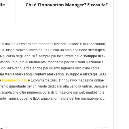
lle
Chi è l’Innovation Manager? E cosa fa?
n Italia e all’estero per importanti aziende italiane e multinazionali,
ella Jusan Network inizia nel 2005 con un’ampia
visione strategica
 Nel corso degli anni si è sempre più focalizzata nello
sviluppo di e-
tando un punto di riferimento importante per Istituzioni Nazionali e
. Oggi all’avanguardia anche per quanto riguarda discipline come
ial Media Marketing
,
Content Marketing
,
sviluppo e strategie SEO
,
 a
EcommerceDay
e EcommerceGuru, l’innovativo magazine online
imento importante per chi vuole dedicarsi alla vendita online, Samuele
scuola che offre numerosi corsi di formazione sul web marketing e
ente Turinin, docente IED, Enaip e formatore del top management di