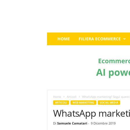
E
HOME
FILIERA ECOMMERCE
c
o
m
m
e
r
c
e
G
u
Home
Articoli
WhatsApp marketing? Segui questi 
r
ARTICOLI
WEB MARKETING
SOCIAL MEDIA
u
WhatsApp marketin
:
I
Di
Samuele Camatari
-
9 Dicembre 2019
l