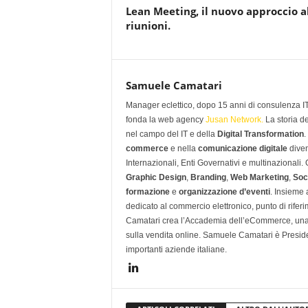
Lean Meeting, il nuovo approccio a
riunioni.
Samuele Camatari
Manager eclettico, dopo 15 anni di consulenza IT i
fonda la web agency
Jusan Network.
La storia d
nel campo del IT e della
Digital Transformation
.
commerce
e nella
comunicazione digitale
diven
Internazionali, Enti Governativi e multinazionali
Graphic Design
,
Branding
,
Web Marketing
,
Soc
formazione
e
organizzazione d’eventi
. Insieme
dedicato al commercio elettronico, punto di rifer
Camatari crea l’Accademia dell’eCommerce, una 
sulla vendita online. Samuele Camatari è Presid
importanti aziende italiane.