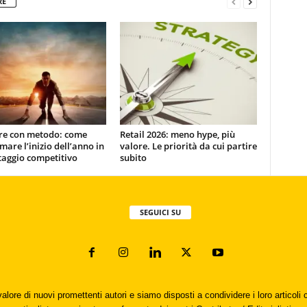
RE
ire con metodo: come
Retail 2026: meno hype, più
mare l’inizio dell’anno in
valore. Le priorità da cui partire
taggio competitivo
subito
SEGUICI SU
valore di nuovi promettenti autori e siamo disposti a condividere i loro articol