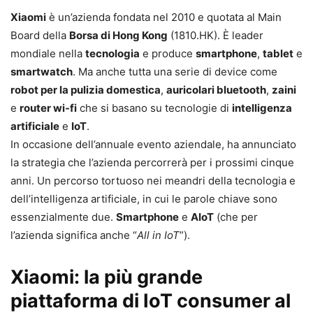
Xiaomi
è un’azienda fondata nel 2010 e quotata al Main
Board della
Borsa di Hong Kong
(1810.HK). È leader
mondiale nella
tecnologia
e produce
smartphone
,
tablet
e
smartwatch
. Ma anche tutta una serie di device come
robot per la pulizia domestica
,
auricolari bluetooth
,
zaini
e
router wi-fi
che si basano su tecnologie di
intelligenza
artificiale
e
IoT
.
In occasione dell’annuale evento aziendale, ha annunciato
la strategia che l’azienda percorrerà per i prossimi cinque
anni. Un percorso tortuoso nei meandri della tecnologia e
dell’intelligenza artificiale, in cui le parole chiave sono
essenzialmente due.
Smartphone
e
AIoT
(che per
l’azienda significa anche “
All in IoT
”).
Xiaomi: la più grande
piattaforma di IoT consumer al