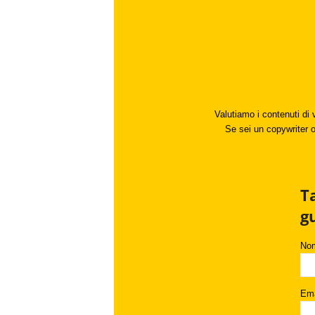
Valutiamo i contenuti di 
Se sei un copywriter o 
T
g
No
Ema