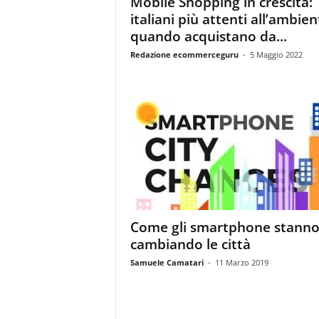
Mobile Shopping in crescita:
i
italiani più attenti all’ambien
s
t
quando acquistano da...
i
Redazione ecommerceguru
-
5 Maggio 2022
d
e
l
l
'
e
-
c
o
m
m
Come gli smartphone stann
e
cambiando le città
r
c
Samuele Camatari
-
11 Marzo 2019
e