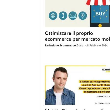
m
a
g
a
z
i
Ottimizzare il proprio
n
ecommerce per mercato mob
e
d
Redazione Ecommerce Guru
-
8 Febbraio 2024
e
i
p
r
o
f
e
s
s
i
o
n