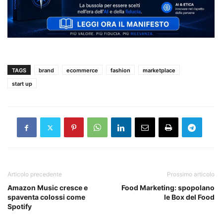
TAGS
brand
ecommerce
fashion
marketplace
start up
Articolo precedente
Prossimo articolo
Amazon Music cresce e
Food Marketing: spopolano
spaventa colossi come
le Box del Food
Spotify