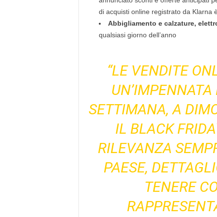
annunciato sconti e offerte anticipati
di acquisti online registrato da Klarn
Abbigliamento e calzature, elett
qualsiasi giorno dell’anno
“LE VENDITE ON
UN’IMPENNATA 
SETTIMANA, A DIM
IL BLACK FRID
RILEVANZA SEMPR
PAESE, DETTAGLI
TENERE CO
RAPPRESENTA