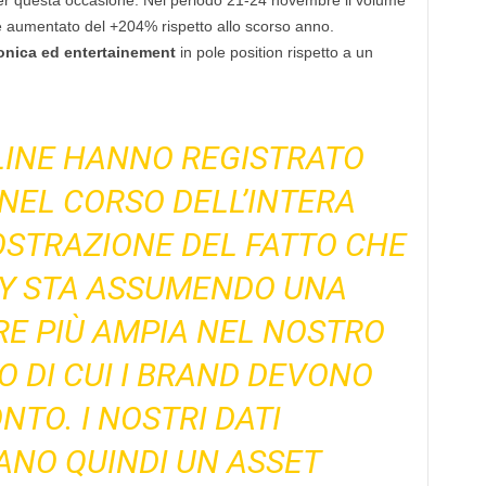
 per questa occasione. Nel periodo 21-24 novembre il volume
a è aumentato del +204% rispetto allo scorso anno.
ronica ed entertainement
in pole position rispetto a un
LINE HANNO REGISTRATO
NEL CORSO DELL’INTERA
OSTRAZIONE DEL FATTO CHE
AY STA ASSUMENDO UNA
E PIÙ AMPIA NEL NOSTRO
O DI CUI I BRAND DEVONO
NTO. I NOSTRI DATI
NO QUINDI UN ASSET