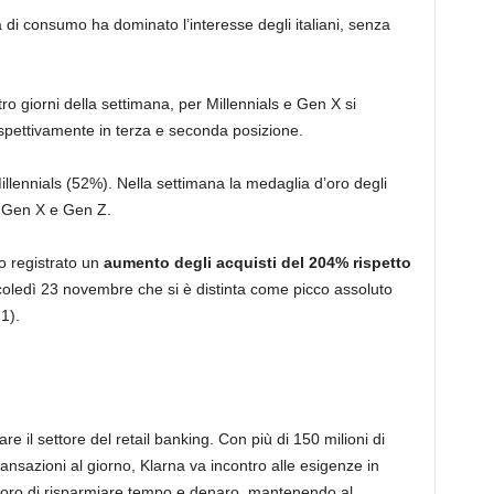
ca di consumo ha dominato l’interesse degli italiani, senza
ttro giorni della settimana, per Millennials e Gen X si
ispettivamente in terza e seconda posizione.
 Millennials (52%). Nella settimana la medaglia d’oro degli
da Gen X e Gen Z.
no registrato un
aumento degli acquisti del 204% rispetto
rcoledì 23 novembre che si è distinta come picco assoluto
1).
re il settore del retail banking. Con più di 150 milioni di
i transazioni al giorno, Klarna va incontro alle esigenze in
loro di risparmiare tempo e denaro, mantenendo al