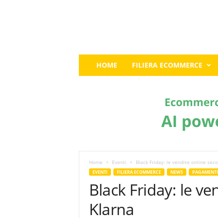
E
HOME
FILIERA ECOMMERCE
c
o
m
m
e
r
c
e
G
u
Home
Eventi
Black Friday: le vendite online sec
r
EVENTI
FILIERA ECOMMERCE
NEWS
PAGAMENTI
u
Black Friday: le v
:
I
Klarna
l