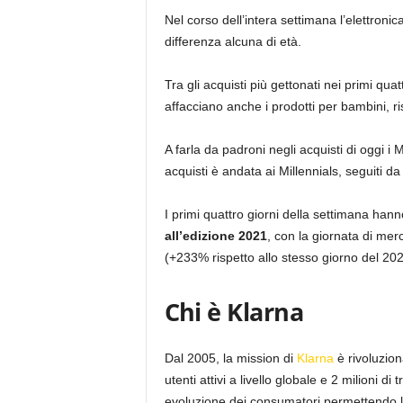
Nel corso dell’intera settimana l’elettroni
differenza alcuna di età.
Tra gli acquisti più gettonati nei primi qua
affacciano anche i prodotti per bambini, r
A farla da padroni negli acquisti di oggi i
acquisti è andata ai Millennials, seguiti 
I primi quattro giorni della settimana han
all’edizione 2021
, con la giornata di me
(+233% rispetto allo stesso giorno del 202
Chi è Klarna
Dal 2005, la mission di
Klarna
è rivoluziona
utenti attivi a livello globale e 2 milioni d
evoluzione dei consumatori permettendo 