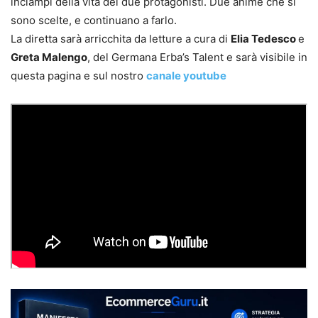
inciampi della vita dei due protagonisti. Due anime che si
sono scelte, e continuano a farlo.
La diretta sarà arricchita da letture a cura di
Elia Tedesco
e
Greta Malengo
, del Germana Erba’s Talent e sarà visibile in
questa pagina e sul nostro
canale youtube